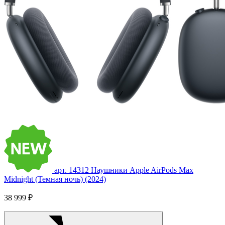
арт. 14312
Наушники Apple AirPods Max
Midnight (Темная ночь) (2024)
38 999 ₽