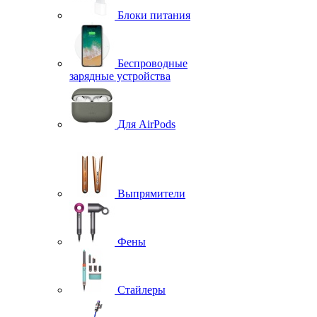
Блоки питания
Беспроводные
зарядные устройства
Для AirPods
Выпрямители
Фены
Стайлеры