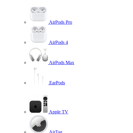
AirPods Pro
AirPods 4
AirPods Max
EarPods
Apple TV
AirTag