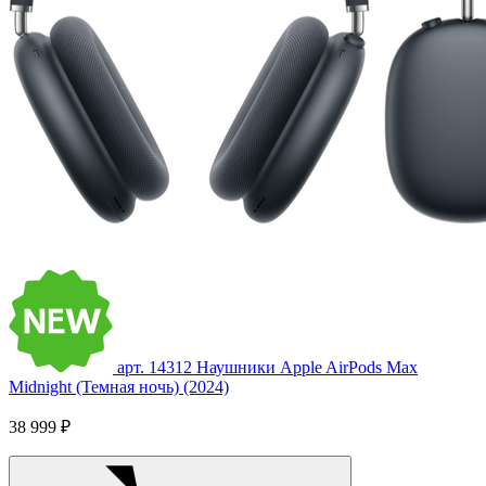
арт. 14312
Наушники Apple AirPods Max
Midnight (Темная ночь) (2024)
38 999 ₽