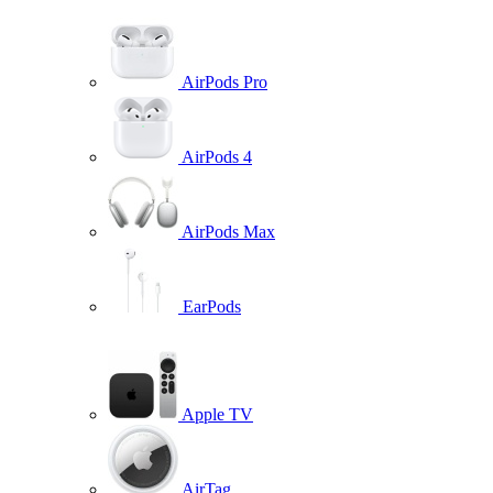
AirPods Pro
AirPods 4
AirPods Max
EarPods
Apple TV
AirTag