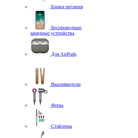
Блоки питания
Беспроводные
зарядные устройства
Для AirPods
Выпрямители
Фены
Стайлеры