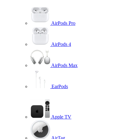
AirPods Pro
AirPods 4
AirPods Max
EarPods
Apple TV
AirTag