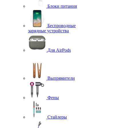
Блоки питания
Беспроводные
зарядные устройства
Для AirPods
Выпрямители
Фены
Стайлеры