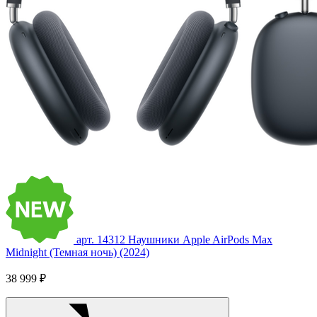
арт. 14312
Наушники Apple AirPods Max
Midnight (Темная ночь) (2024)
38 999 ₽