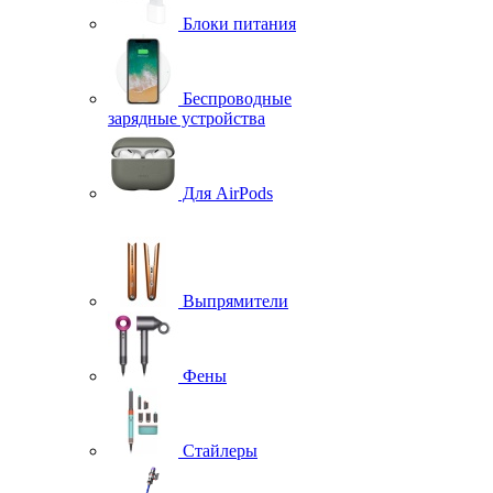
Блоки питания
Беспроводные
зарядные устройства
Для AirPods
Выпрямители
Фены
Стайлеры