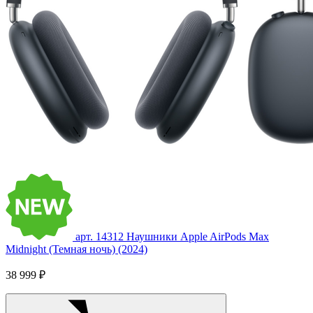
арт. 14312
Наушники Apple AirPods Max
Midnight (Темная ночь) (2024)
38 999 ₽