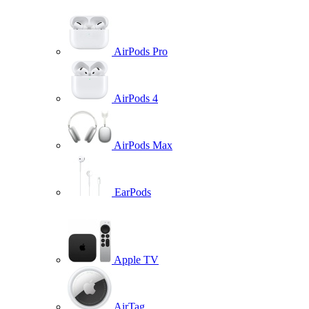
AirPods Pro
AirPods 4
AirPods Max
EarPods
Apple TV
AirTag