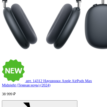
арт. 14312
Наушники Apple AirPods Max
Midnight (Темная ночь) (2024)
38 999 ₽