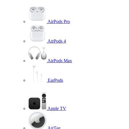
AirPods Pro
AirPods 4
AirPods Max
EarPods
Apple TV
AirTag