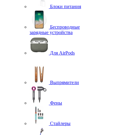
Блоки питания
Беспроводные
зарядные устройства
Для AirPods
Выпрямители
Фены
Стайлеры