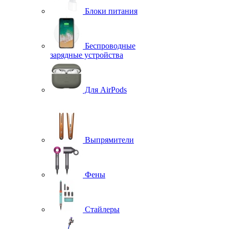
Блоки питания
Беспроводные
зарядные устройства
Для AirPods
Выпрямители
Фены
Стайлеры