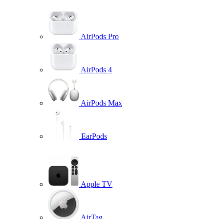
AirPods Pro
AirPods 4
AirPods Max
EarPods
Apple TV
AirTag