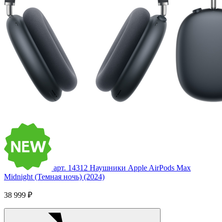
арт. 14312
Наушники Apple AirPods Max
Midnight (Темная ночь) (2024)
38 999 ₽