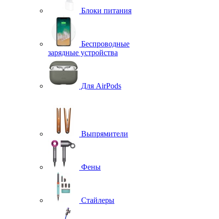
Блоки питания
Беспроводные
зарядные устройства
Для AirPods
Выпрямители
Фены
Стайлеры