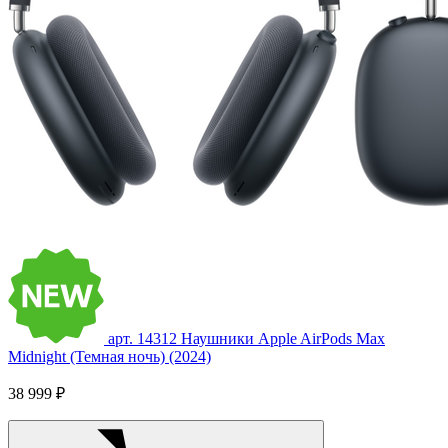
арт. 14312
Наушники Apple AirPods Max
Midnight (Темная ночь) (2024)
38 999 ₽