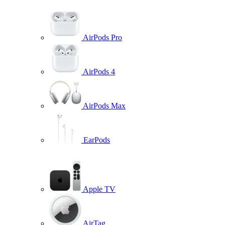
AirPods Pro
AirPods 4
AirPods Max
EarPods
Apple TV
AirTag