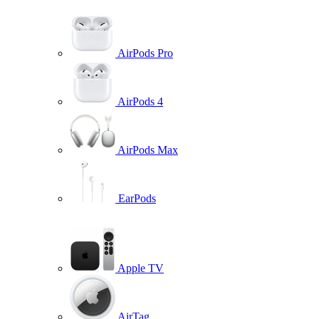
AirPods Pro
AirPods 4
AirPods Max
EarPods
Apple TV
AirTag