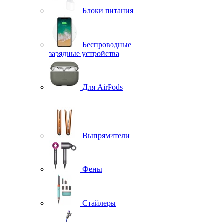
Блоки питания
Беспроводные
зарядные устройства
Для AirPods
Выпрямители
Фены
Стайлеры