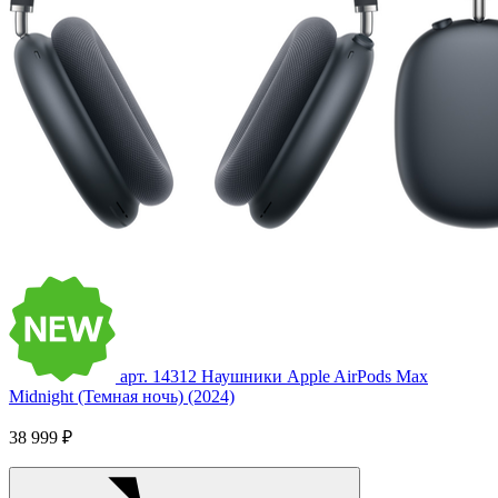
арт. 14312
Наушники Apple AirPods Max
Midnight (Темная ночь) (2024)
38 999 ₽