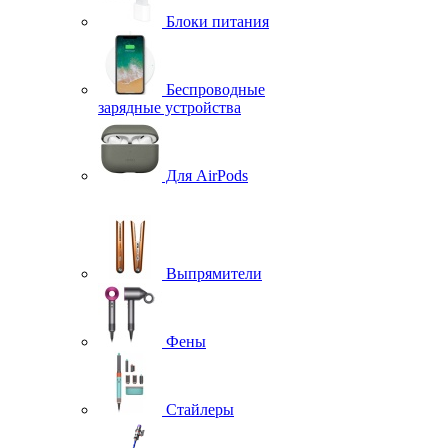
Блоки питания
Беспроводные
зарядные устройства
Для AirPods
Выпрямители
Фены
Стайлеры