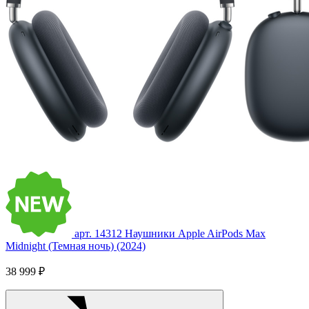
арт. 14312
Наушники Apple AirPods Max
Midnight (Темная ночь) (2024)
38 999 ₽