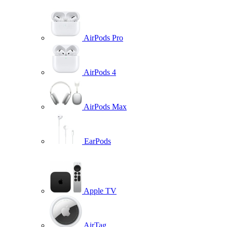
AirPods Pro
AirPods 4
AirPods Max
EarPods
Apple TV
AirTag