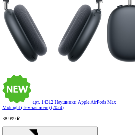
арт. 14312
Наушники Apple AirPods Max
Midnight (Темная ночь) (2024)
38 999 ₽