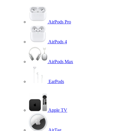
AirPods Pro
AirPods 4
AirPods Max
EarPods
Apple TV
AirTag