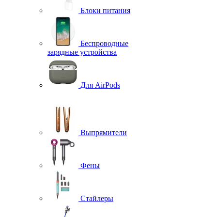
Блоки питания
Беспроводные
зарядные устройства
Для AirPods
Выпрямители
Фены
Стайлеры