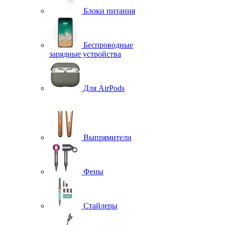
Блоки питания
Беспроводные
зарядные устройства
Для AirPods
Выпрямители
Фены
Стайлеры