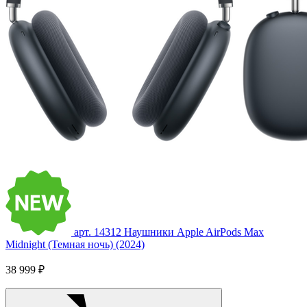
арт. 14312
Наушники Apple AirPods Max
Midnight (Темная ночь) (2024)
38 999 ₽