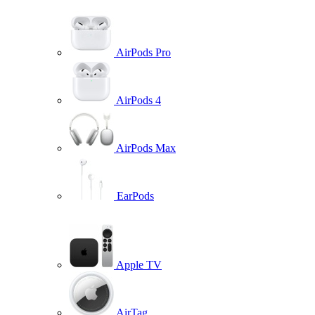
AirPods Pro
AirPods 4
AirPods Max
EarPods
Apple TV
AirTag