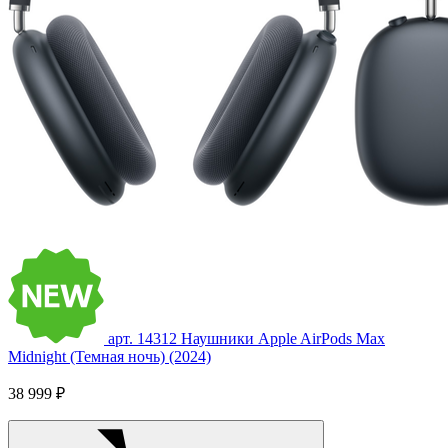
арт. 14312
Наушники Apple AirPods Max
Midnight (Темная ночь) (2024)
38 999 ₽