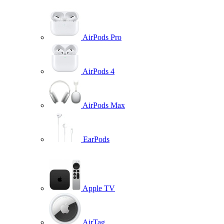
AirPods Pro
AirPods 4
AirPods Max
EarPods
Apple TV
AirTag