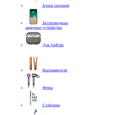
Блоки питания
Беспроводные
зарядные устройства
Для AirPods
Выпрямители
Фены
Стайлеры