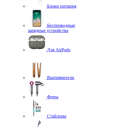
Блоки питания
Беспроводные
зарядные устройства
Для AirPods
Выпрямители
Фены
Стайлеры