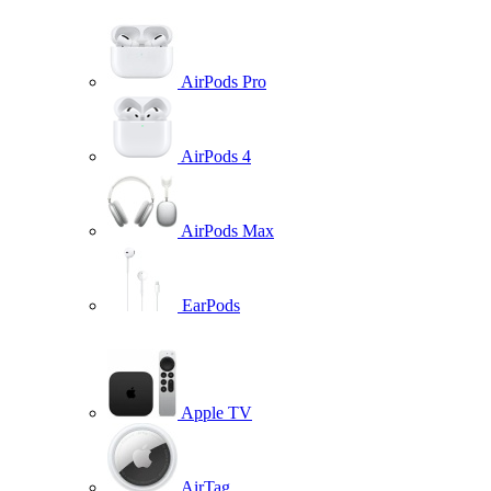
AirPods Pro
AirPods 4
AirPods Max
EarPods
Apple TV
AirTag