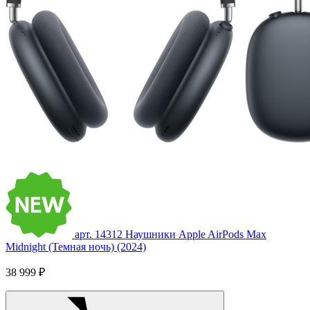
арт. 14312
Наушники Apple AirPods Max
Midnight (Темная ночь) (2024)
38 999 ₽