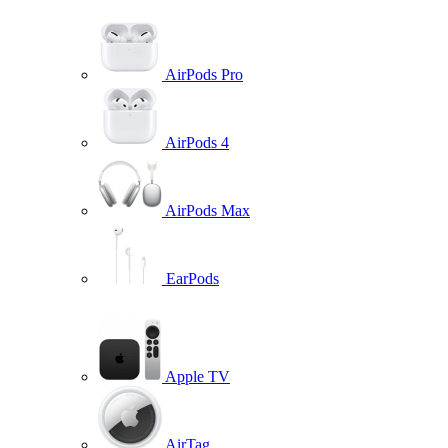
AirPods Pro
AirPods 4
AirPods Max
EarPods
Apple TV
AirTag