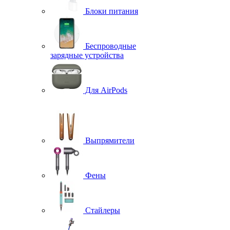
Блоки питания
Беспроводные
зарядные устройства
Для AirPods
Выпрямители
Фены
Стайлеры