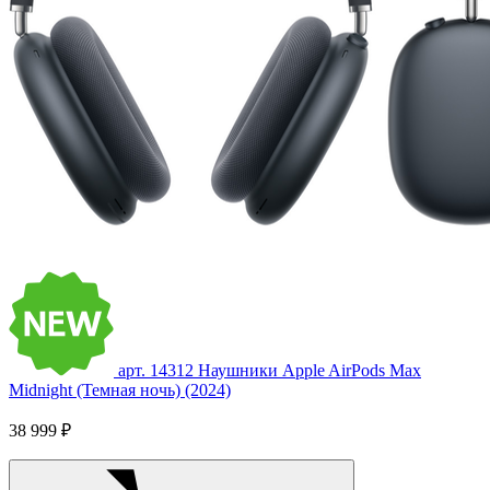
арт. 14312
Наушники Apple AirPods Max
Midnight (Темная ночь) (2024)
38 999 ₽