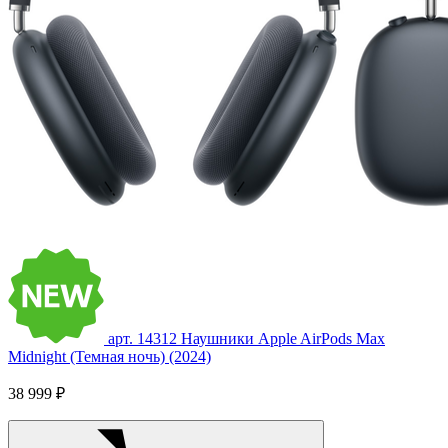
арт. 14312
Наушники Apple AirPods Max
Midnight (Темная ночь) (2024)
38 999 ₽