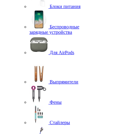
Блоки питания
Беспроводные
зарядные устройства
Для AirPods
Выпрямители
Фены
Стайлеры