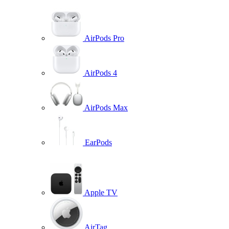
AirPods Pro
AirPods 4
AirPods Max
EarPods
Apple TV
AirTag