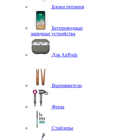
Блоки питания
Беспроводные
зарядные устройства
Для AirPods
Выпрямители
Фены
Стайлеры