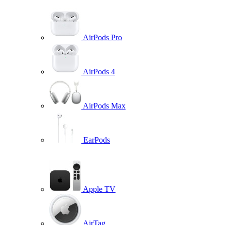
AirPods Pro
AirPods 4
AirPods Max
EarPods
Apple TV
AirTag