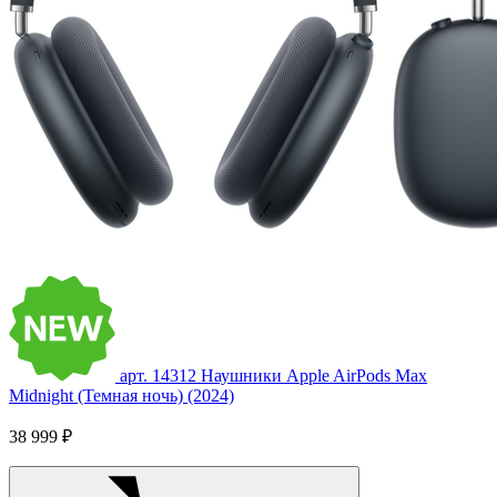
арт. 14312
Наушники Apple AirPods Max
Midnight (Темная ночь) (2024)
38 999 ₽