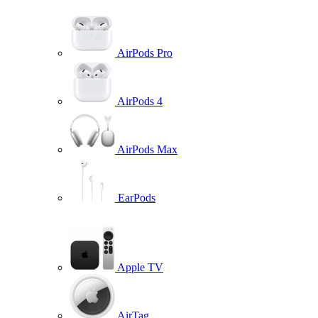
AirPods Pro
AirPods 4
AirPods Max
EarPods
Apple TV
AirTag