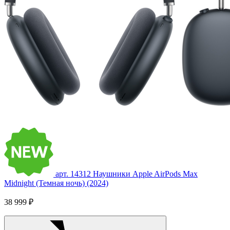
арт. 14312
Наушники Apple AirPods Max
Midnight (Темная ночь) (2024)
38 999 ₽