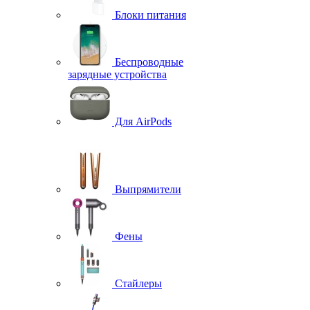
Блоки питания
Беспроводные
зарядные устройства
Для AirPods
Выпрямители
Фены
Стайлеры