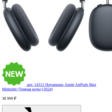
арт. 14312
Наушники Apple AirPods Max
Midnight (Темная ночь) (2024)
38 999 ₽