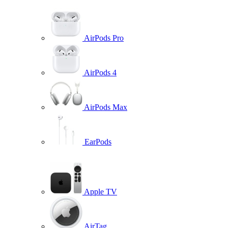
AirPods Pro
AirPods 4
AirPods Max
EarPods
Apple TV
AirTag