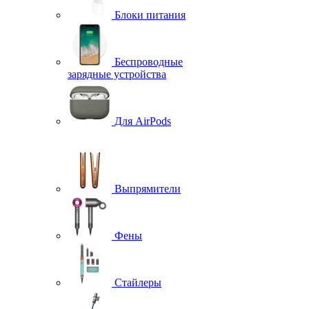
Блоки питания
Беспроводные
зарядные устройства
Для AirPods
Выпрямители
Фены
Стайлеры