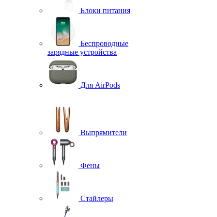
Блоки питания
Беспроводные
зарядные устройства
Для AirPods
Выпрямители
Фены
Стайлеры