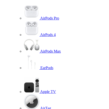
AirPods Pro
AirPods 4
AirPods Max
EarPods
Apple TV
AirTag