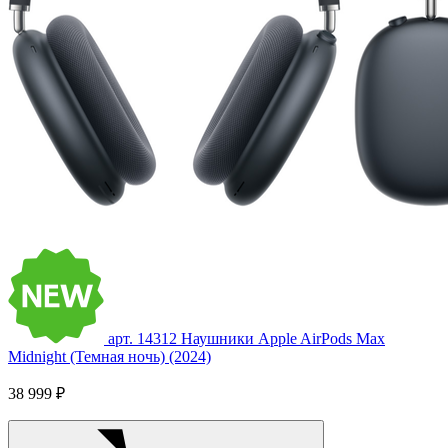
арт. 14312
Наушники Apple AirPods Max
Midnight (Темная ночь) (2024)
38 999 ₽