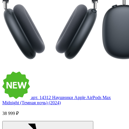
арт. 14312
Наушники Apple AirPods Max
Midnight (Темная ночь) (2024)
38 999 ₽