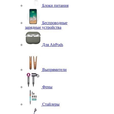
Блоки питания
Беспроводные
зарядные устройства
Для AirPods
Выпрямители
Фены
Стайлеры