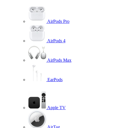
AirPods Pro
AirPods 4
AirPods Max
EarPods
Apple TV
AirTag