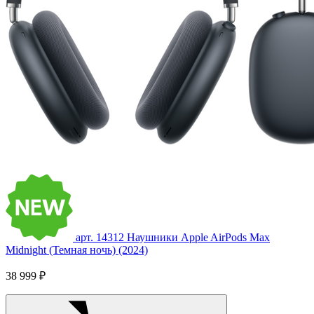
арт. 14312
Наушники Apple AirPods Max
Midnight (Темная ночь) (2024)
38 999 ₽