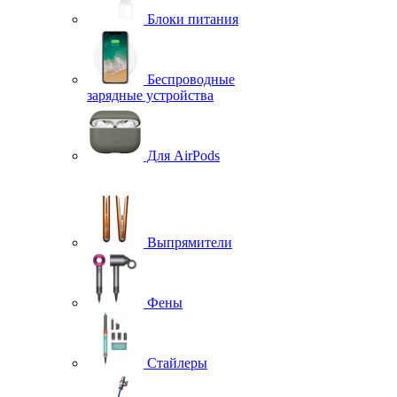
Блоки питания
Беспроводные
зарядные устройства
Для AirPods
Выпрямители
Фены
Стайлеры