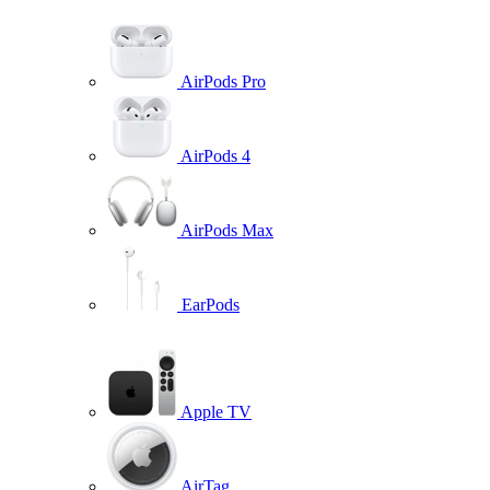
AirPods Pro
AirPods 4
AirPods Max
EarPods
Apple TV
AirTag