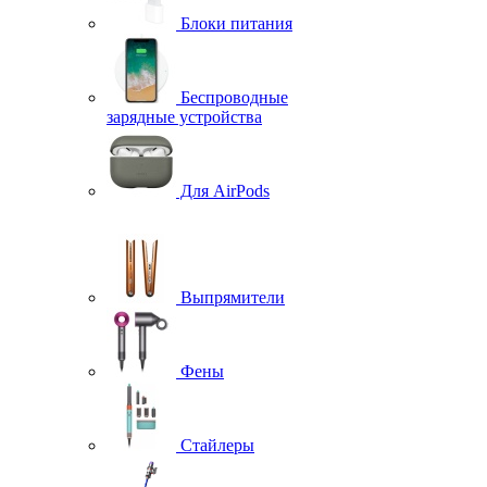
Блоки питания
Беспроводные
зарядные устройства
Для AirPods
Выпрямители
Фены
Стайлеры