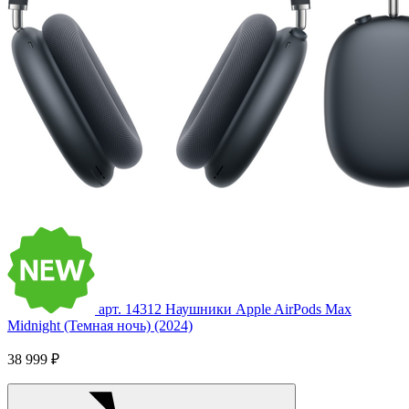
арт. 14312
Наушники Apple AirPods Max
Midnight (Темная ночь) (2024)
38 999 ₽