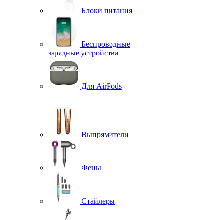
Блоки питания
Беспроводные
зарядные устройства
Для AirPods
Выпрямители
Фены
Стайлеры