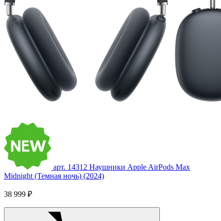
арт. 14312
Наушники Apple AirPods Max
Midnight (Темная ночь) (2024)
38 999 ₽