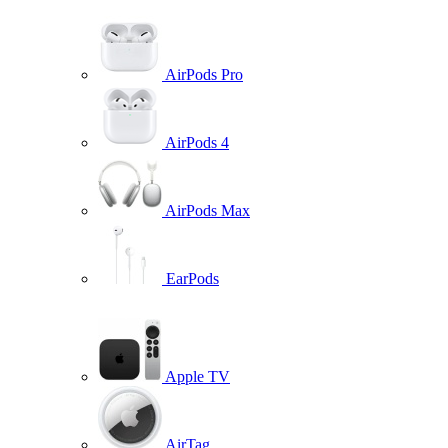
AirPods Pro
AirPods 4
AirPods Max
EarPods
Apple TV
AirTag