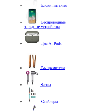
Блоки питания
Беспроводные
зарядные устройства
Для AirPods
Выпрямители
Фены
Стайлеры