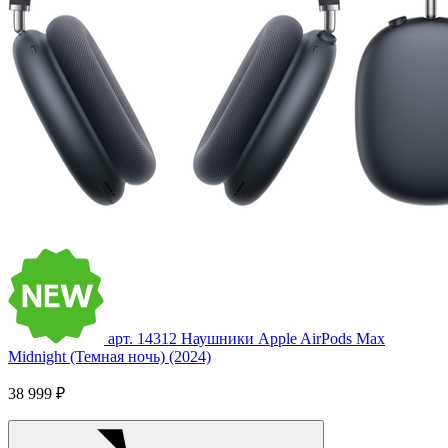
арт. 14312
Наушники Apple AirPods Max
Midnight (Темная ночь) (2024)
38 999 ₽