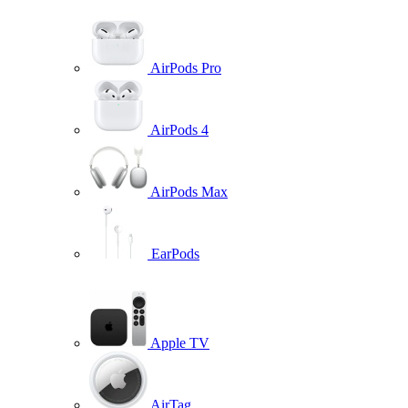
AirPods Pro
AirPods 4
AirPods Max
EarPods
Apple TV
AirTag