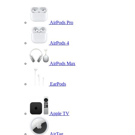
AirPods Pro
AirPods 4
AirPods Max
EarPods
Apple TV
AirTag