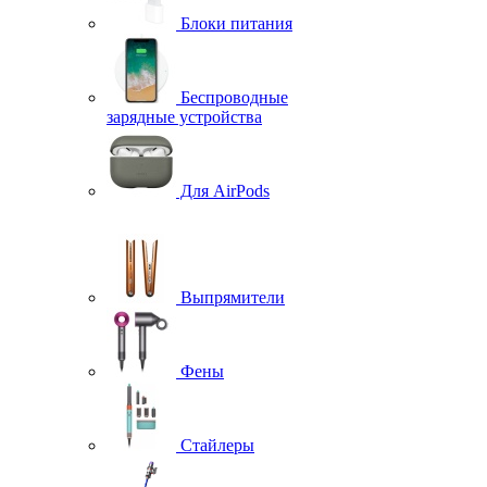
Блоки питания
Беспроводные
зарядные устройства
Для AirPods
Выпрямители
Фены
Стайлеры