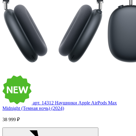
арт. 14312
Наушники Apple AirPods Max
Midnight (Темная ночь) (2024)
38 999 ₽