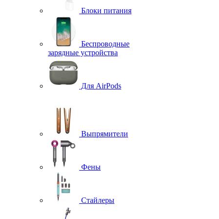
Блоки питания
Беспроводные
зарядные устройства
Для AirPods
Выпрямители
Фены
Стайлеры