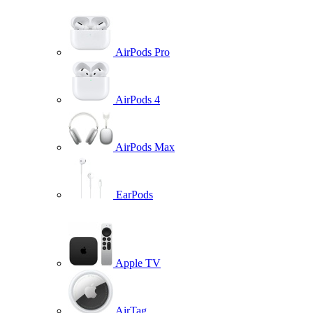
AirPods Pro
AirPods 4
AirPods Max
EarPods
Apple TV
AirTag