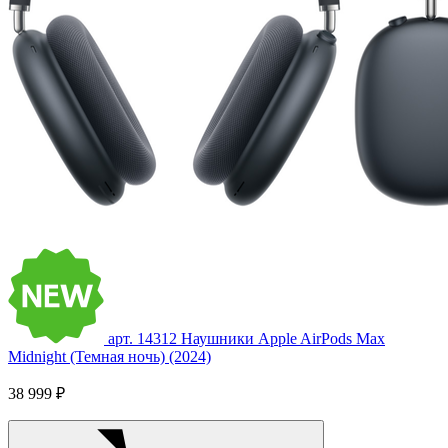
арт. 14312
Наушники Apple AirPods Max
Midnight (Темная ночь) (2024)
38 999 ₽