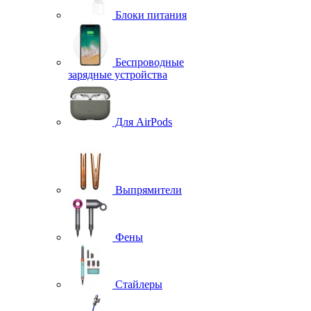
Блоки питания
Беспроводные
зарядные устройства
Для AirPods
Выпрямители
Фены
Стайлеры