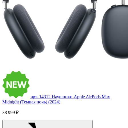
арт. 14312
Наушники Apple AirPods Max
Midnight (Темная ночь) (2024)
38 999 ₽