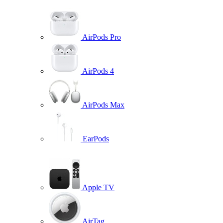
AirPods Pro
AirPods 4
AirPods Max
EarPods
Apple TV
AirTag