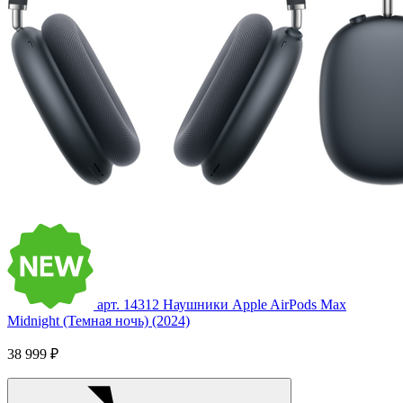
арт. 14312
Наушники Apple AirPods Max
Midnight (Темная ночь) (2024)
38 999 ₽