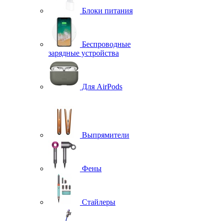
Блоки питания
Беспроводные
зарядные устройства
Для AirPods
Выпрямители
Фены
Стайлеры