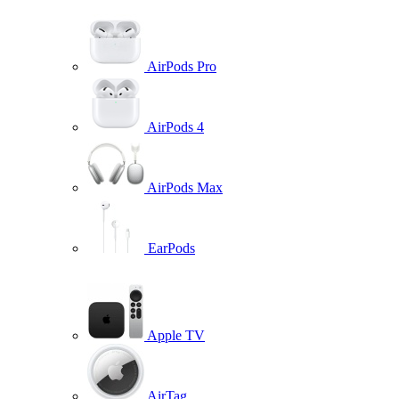
AirPods Pro
AirPods 4
AirPods Max
EarPods
Apple TV
AirTag