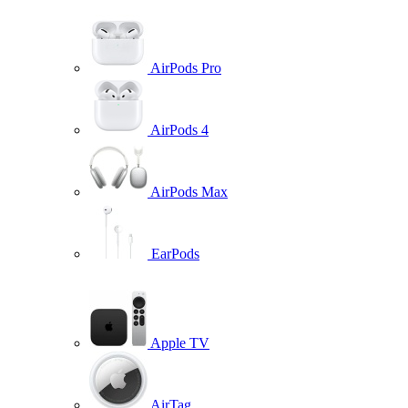
AirPods Pro
AirPods 4
AirPods Max
EarPods
Apple TV
AirTag