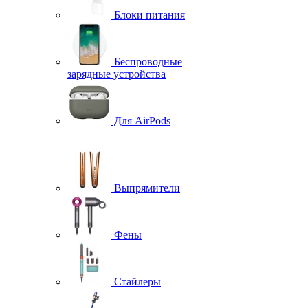
Блоки питания
Беспроводные
зарядные устройства
Для AirPods
Выпрямители
Фены
Стайлеры