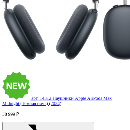
арт. 14312
Наушники Apple AirPods Max
Midnight (Темная ночь) (2024)
38 999 ₽