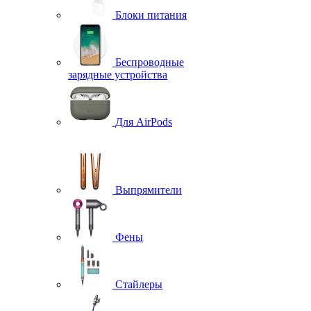
Блоки питания
Беспроводные
зарядные устройства
Для AirPods
Выпрямители
Фены
Стайлеры