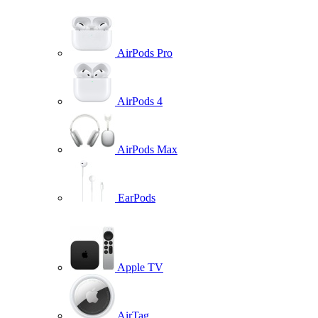
AirPods Pro
AirPods 4
AirPods Max
EarPods
Apple TV
AirTag