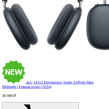
арт. 14312
Наушники Apple AirPods Max
Midnight (Темная ночь) (2024)
38 999 ₽