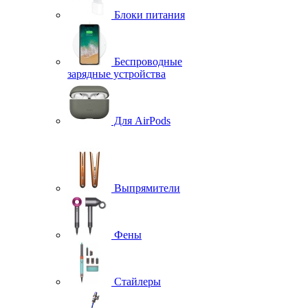
Блоки питания
Беспроводные
зарядные устройства
Для AirPods
Выпрямители
Фены
Стайлеры