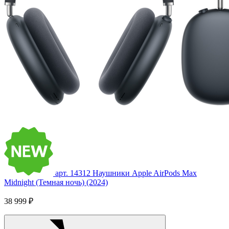
арт. 14312
Наушники Apple AirPods Max
Midnight (Темная ночь) (2024)
38 999 ₽