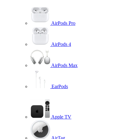
AirPods Pro
AirPods 4
AirPods Max
EarPods
Apple TV
AirTag