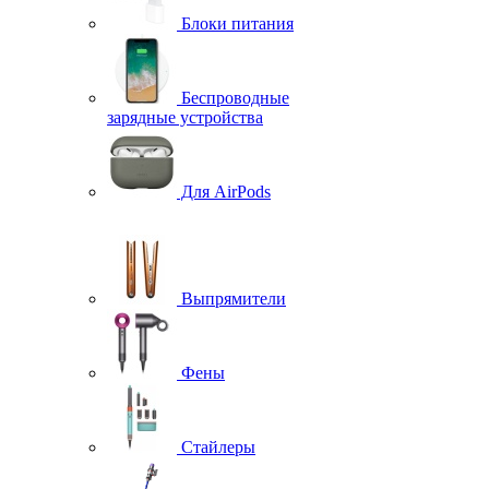
Блоки питания
Беспроводные
зарядные устройства
Для AirPods
Выпрямители
Фены
Стайлеры