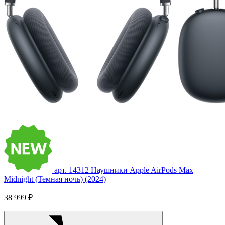
арт. 14312
Наушники Apple AirPods Max
Midnight (Темная ночь) (2024)
38 999 ₽