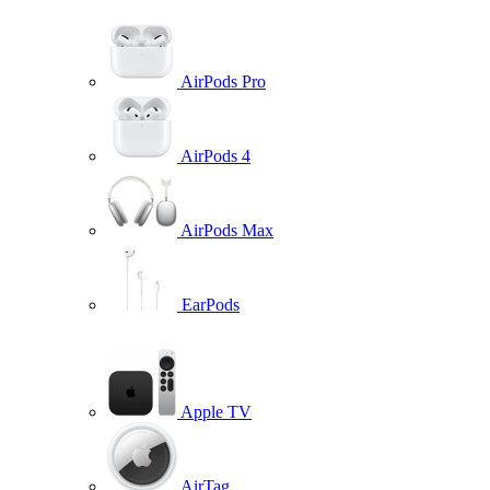
AirPods Pro
AirPods 4
AirPods Max
EarPods
Apple TV
AirTag