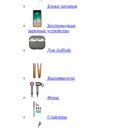
Блоки питания
Беспроводные
зарядные устройства
Для AirPods
Выпрямители
Фены
Стайлеры