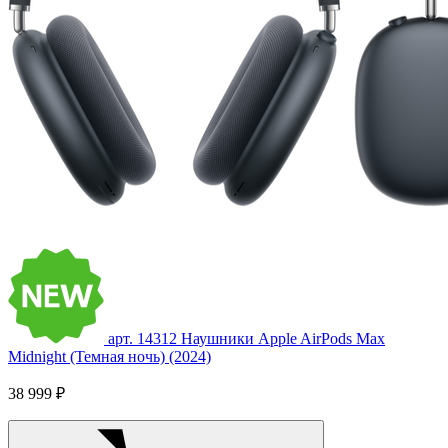
арт. 14312
Наушники Apple AirPods Max
Midnight (Темная ночь) (2024)
38 999 ₽