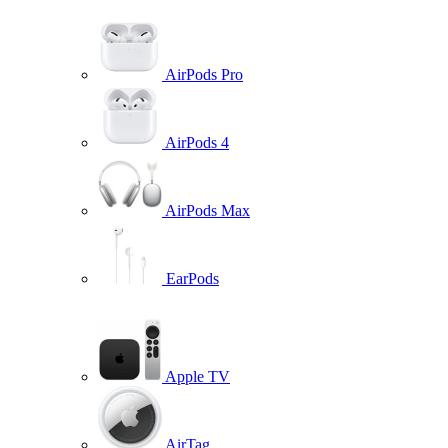
AirPods Pro
AirPods 4
AirPods Max
EarPods
Apple TV
AirTag