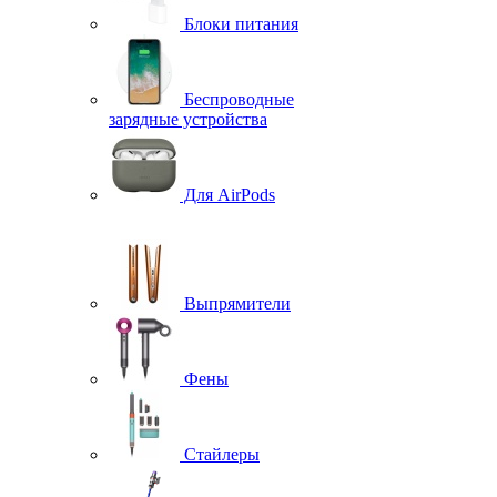
Блоки питания
Беспроводные
зарядные устройства
Для AirPods
Выпрямители
Фены
Стайлеры