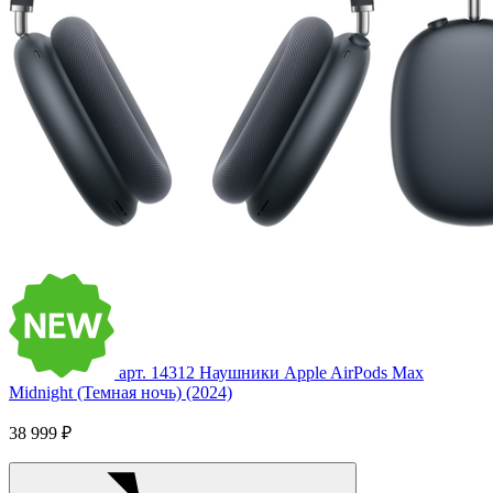
арт. 14312
Наушники Apple AirPods Max
Midnight (Темная ночь) (2024)
38 999 ₽