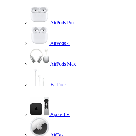
AirPods Pro
AirPods 4
AirPods Max
EarPods
Apple TV
AirTag