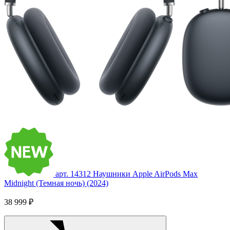
арт. 14312
Наушники Apple AirPods Max
Midnight (Темная ночь) (2024)
38 999 ₽