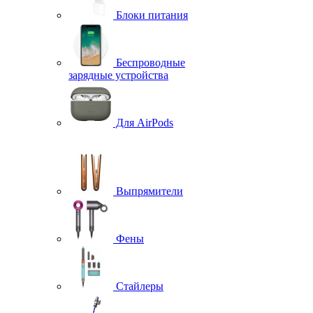
Блоки питания
Беспроводные
зарядные устройства
Для AirPods
Выпрямители
Фены
Стайлеры