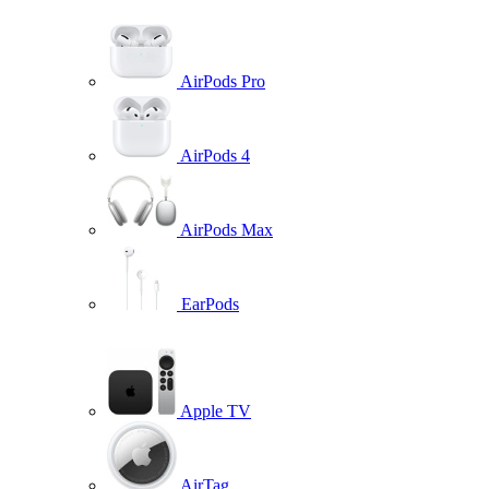
AirPods Pro
AirPods 4
AirPods Max
EarPods
Apple TV
AirTag