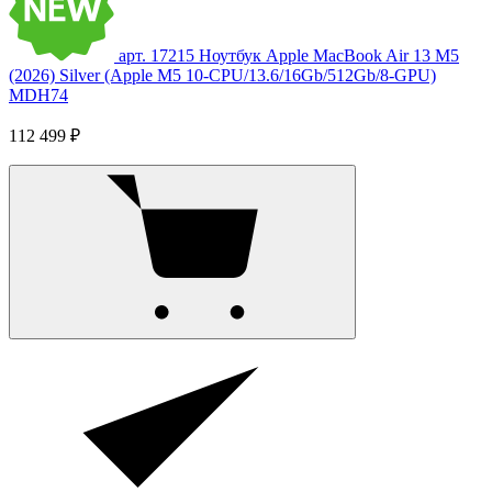
арт. 17215
Ноутбук Apple MacBook Air 13 M5
(2026) Silver (Apple M5 10-CPU/13.6/16Gb/512Gb/8-GPU)
MDH74
112 499 ₽