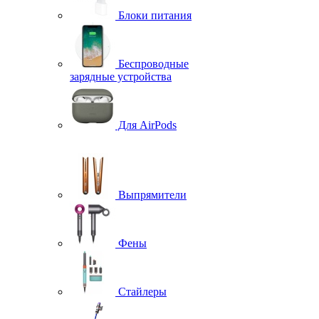
Блоки питания
Беспроводные
зарядные устройства
Для AirPods
Выпрямители
Фены
Стайлеры