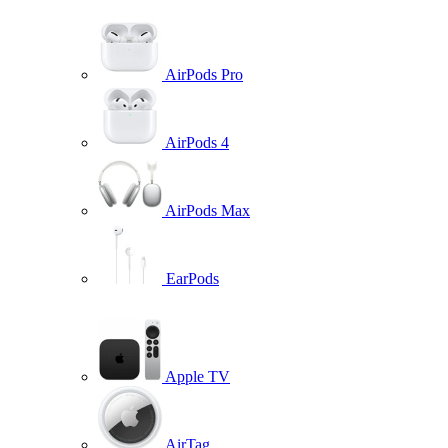
AirPods Pro
AirPods 4
AirPods Max
EarPods
Apple TV
AirTag