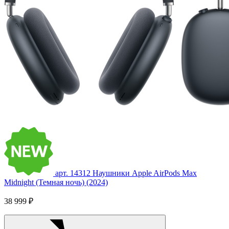
арт. 14312
Наушники Apple AirPods Max
Midnight (Темная ночь) (2024)
38 999 ₽