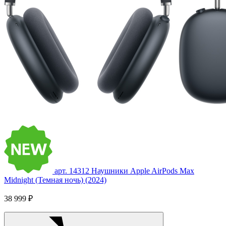
арт. 14312
Наушники Apple AirPods Max
Midnight (Темная ночь) (2024)
38 999 ₽