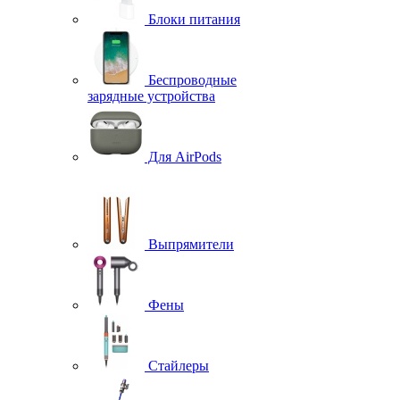
Блоки питания
Беспроводные
зарядные устройства
Для AirPods
Выпрямители
Фены
Стайлеры