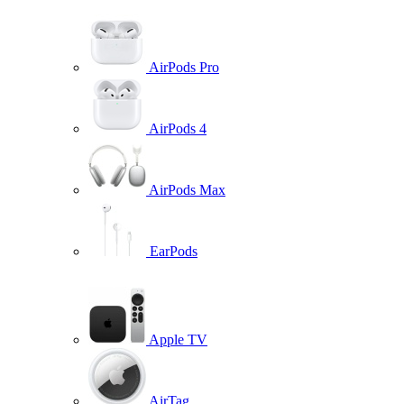
AirPods Pro
AirPods 4
AirPods Max
EarPods
Apple TV
AirTag