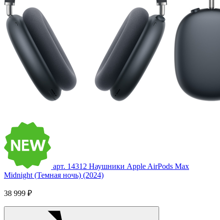
арт. 14312
Наушники Apple AirPods Max
Midnight (Темная ночь) (2024)
38 999 ₽