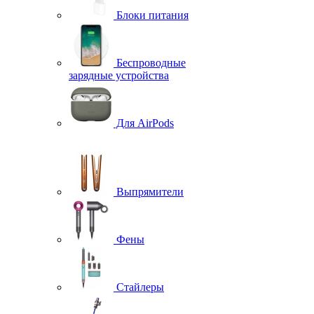
Блоки питания
Беспроводные
зарядные устройства
Для AirPods
Выпрямители
Фены
Стайлеры