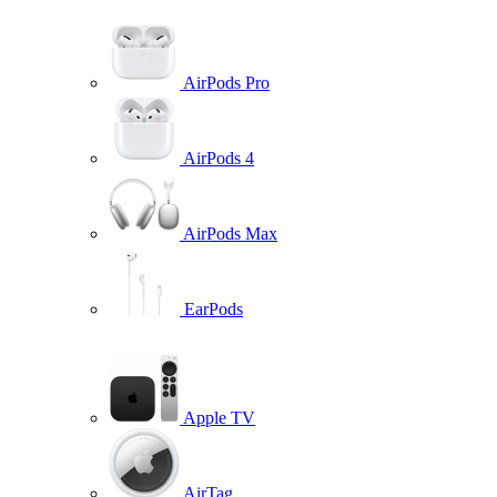
AirPods Pro
AirPods 4
AirPods Max
EarPods
Apple TV
AirTag