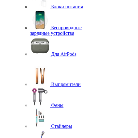
Блоки питания
Беспроводные
зарядные устройства
Для AirPods
Выпрямители
Фены
Стайлеры