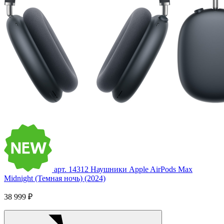
арт. 14312
Наушники Apple AirPods Max
Midnight (Темная ночь) (2024)
38 999 ₽