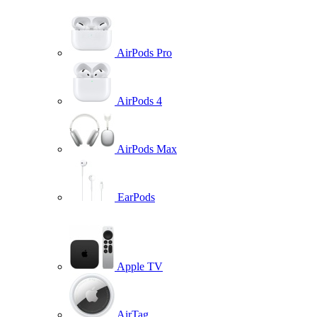
AirPods Pro
AirPods 4
AirPods Max
EarPods
Apple TV
AirTag