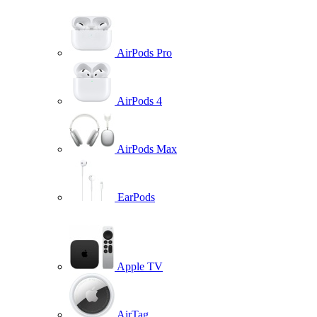
AirPods Pro
AirPods 4
AirPods Max
EarPods
Apple TV
AirTag