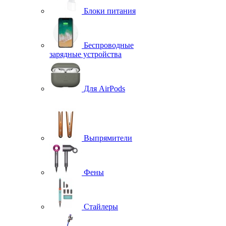
Блоки питания
Беспроводные
зарядные устройства
Для AirPods
Выпрямители
Фены
Стайлеры