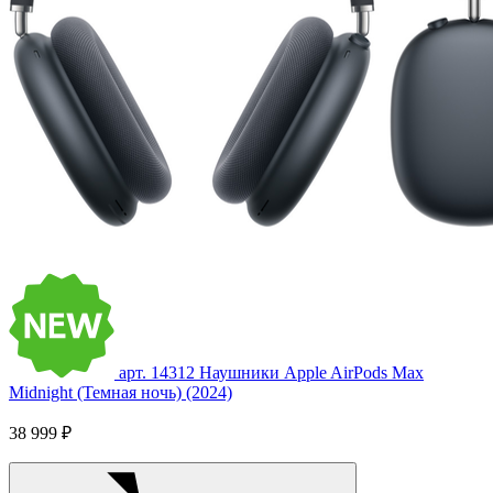
арт. 14312
Наушники Apple AirPods Max
Midnight (Темная ночь) (2024)
38 999 ₽