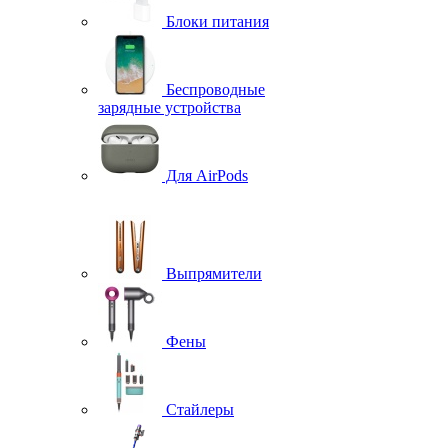
Блоки питания
Беспроводные
зарядные устройства
Для AirPods
Выпрямители
Фены
Стайлеры