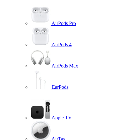
AirPods Pro
AirPods 4
AirPods Max
EarPods
Apple TV
AirTag