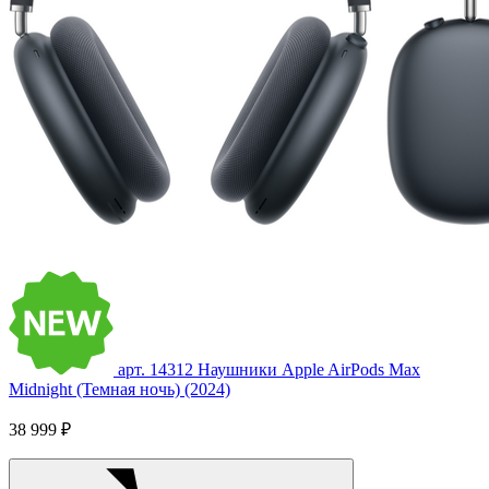
арт. 14312
Наушники Apple AirPods Max
Midnight (Темная ночь) (2024)
38 999 ₽