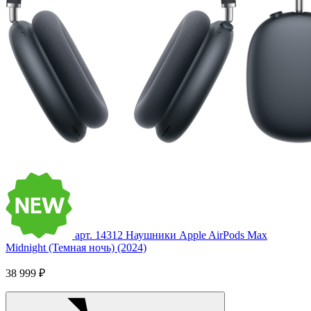
арт. 14312
Наушники Apple AirPods Max
Midnight (Темная ночь) (2024)
38 999 ₽