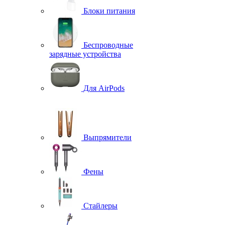
Блоки питания
Беспроводные
зарядные устройства
Для AirPods
Выпрямители
Фены
Стайлеры