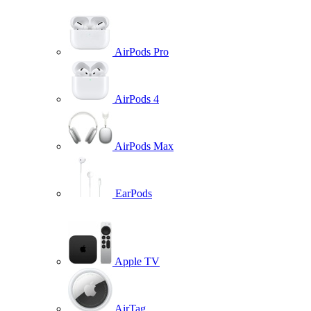
AirPods Pro
AirPods 4
AirPods Max
EarPods
Apple TV
AirTag