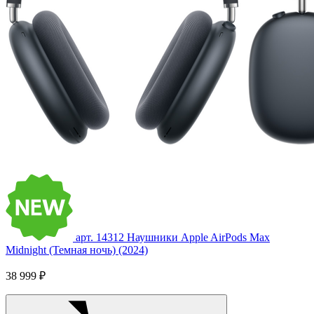
арт. 14312
Наушники Apple AirPods Max
Midnight (Темная ночь) (2024)
38 999 ₽