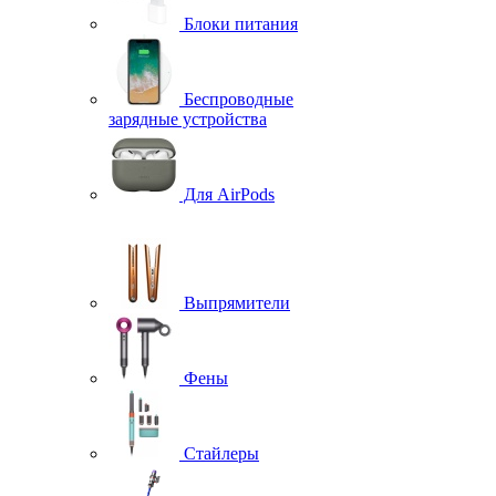
Блоки питания
Беспроводные
зарядные устройства
Для AirPods
Выпрямители
Фены
Стайлеры