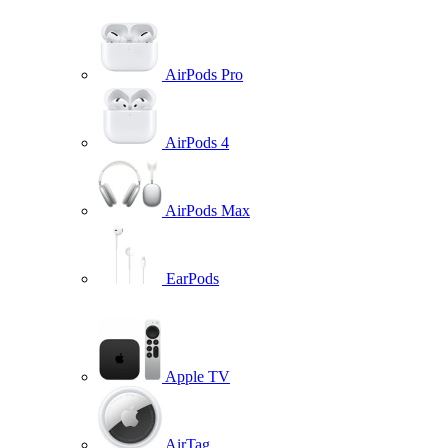
AirPods Pro
AirPods 4
AirPods Max
EarPods
Apple TV
AirTag