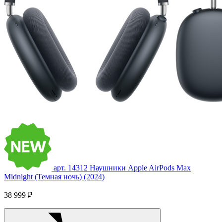
арт. 14312
Наушники Apple AirPods Max
Midnight (Темная ночь) (2024)
38 999 ₽