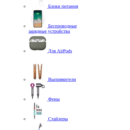
Блоки питания
Беспроводные
зарядные устройства
Для AirPods
Выпрямители
Фены
Стайлеры