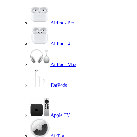
AirPods Pro
AirPods 4
AirPods Max
EarPods
Apple TV
AirTag