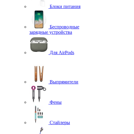
Блоки питания
Беспроводные
зарядные устройства
Для AirPods
Выпрямители
Фены
Стайлеры