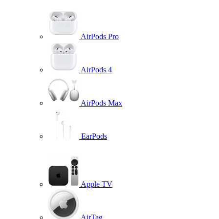
AirPods Pro
AirPods 4
AirPods Max
EarPods
Apple TV
AirTag