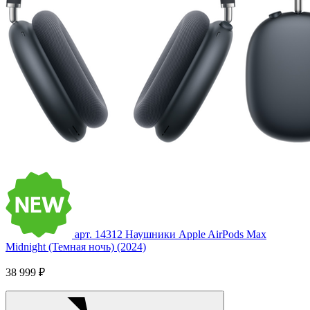
арт. 14312
Наушники Apple AirPods Max
Midnight (Темная ночь) (2024)
38 999 ₽