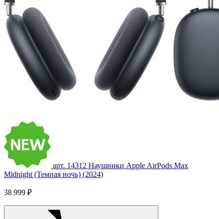
арт. 14312
Наушники Apple AirPods Max
Midnight (Темная ночь) (2024)
38 999 ₽