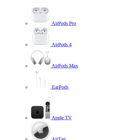
AirPods Pro
AirPods 4
AirPods Max
EarPods
Apple TV
AirTag