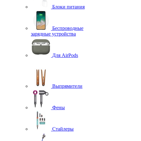
Блоки питания
Беспроводные
зарядные устройства
Для AirPods
Выпрямители
Фены
Стайлеры