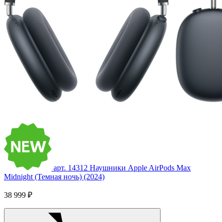
арт. 14312
Наушники Apple AirPods Max
Midnight (Темная ночь) (2024)
38 999 ₽