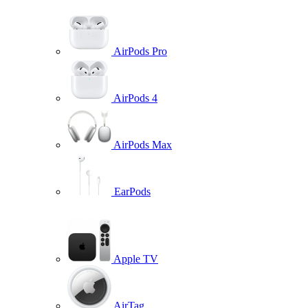
AirPods Pro
AirPods 4
AirPods Max
EarPods
Apple TV
AirTag