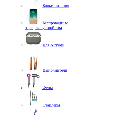
Блоки питания
Беспроводные
зарядные устройства
Для AirPods
Выпрямители
Фены
Стайлеры