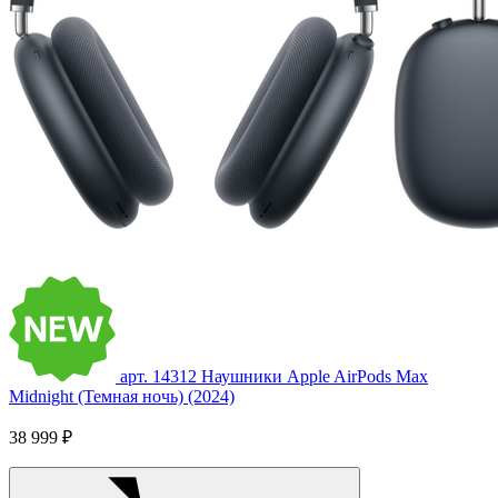
арт. 14312
Наушники Apple AirPods Max
Midnight (Темная ночь) (2024)
38 999 ₽