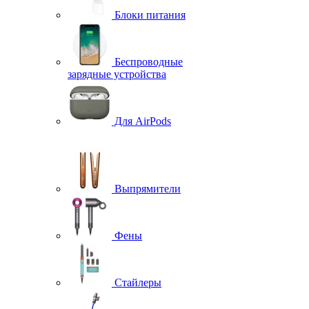
Блоки питания
Беспроводные
зарядные устройства
Для AirPods
Выпрямители
Фены
Стайлеры