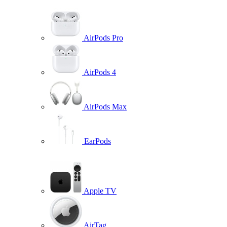
AirPods Pro
AirPods 4
AirPods Max
EarPods
Apple TV
AirTag