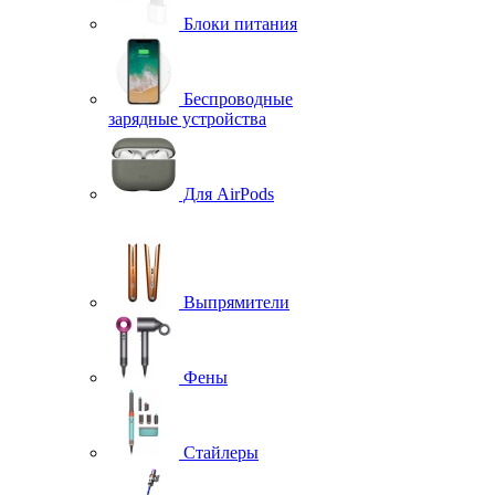
Блоки питания
Беспроводные
зарядные устройства
Для AirPods
Выпрямители
Фены
Стайлеры