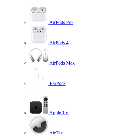
AirPods Pro
AirPods 4
AirPods Max
EarPods
Apple TV
AirTag