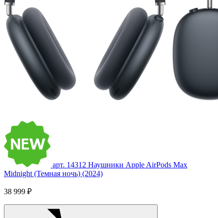
арт. 14312
Наушники Apple AirPods Max
Midnight (Темная ночь) (2024)
38 999 ₽